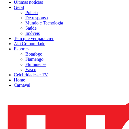
Últimas notícias
Geral
Polícia
De responsa
Mundo e Tecnologia
Saúde
Imóveis
Tem que ver para crer
Alô Comunidade
Esportes
Botafogo
Flamengo
Fluminense
Vasco
Celebridades e TV
Home
Carnaval