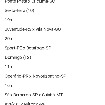
Ponte Preta x Criciúma-SC
Sexta-feira (10)
19h
Juventude-RS x Vila Nova-GO
20h
Sport-PE x Botafogo-SP
Domingo (12)
11h
Operário-PR x Novorizontino-SP
16h
São Bernardo-SP x Cuiabá-MT
Avaí-SC x Náutico-PE