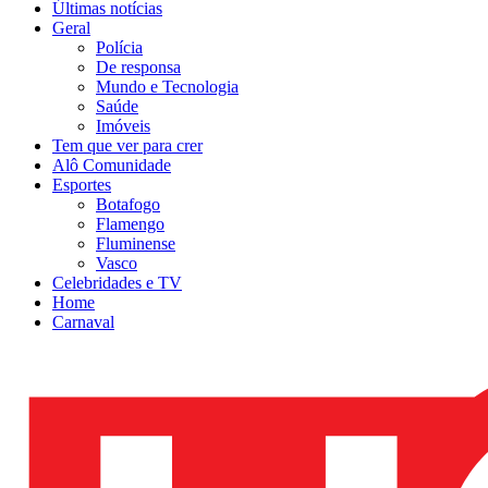
Últimas notícias
Geral
Polícia
De responsa
Mundo e Tecnologia
Saúde
Imóveis
Tem que ver para crer
Alô Comunidade
Esportes
Botafogo
Flamengo
Fluminense
Vasco
Celebridades e TV
Home
Carnaval