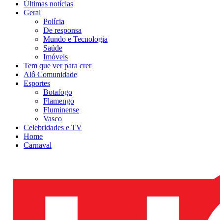
Últimas notícias
Geral
Polícia
De responsa
Mundo e Tecnologia
Saúde
Imóveis
Tem que ver para crer
Alô Comunidade
Esportes
Botafogo
Flamengo
Fluminense
Vasco
Celebridades e TV
Home
Carnaval