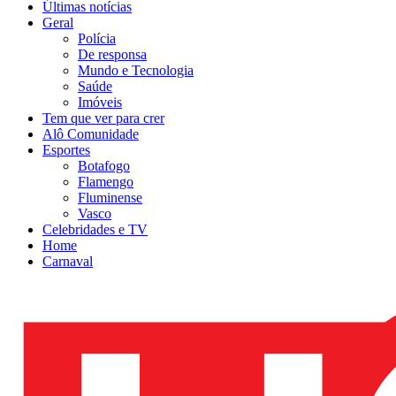
Últimas notícias
Geral
Polícia
De responsa
Mundo e Tecnologia
Saúde
Imóveis
Tem que ver para crer
Alô Comunidade
Esportes
Botafogo
Flamengo
Fluminense
Vasco
Celebridades e TV
Home
Carnaval