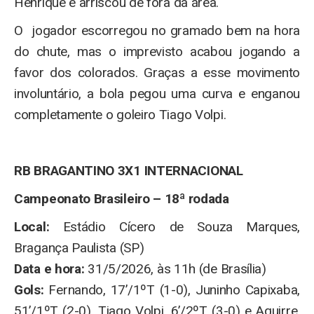
Henrique e arriscou de fora da área.
O jogador escorregou no gramado bem na hora
do chute, mas o imprevisto acabou jogando a
favor dos colorados. Graças a esse movimento
involuntário, a bola pegou uma curva e enganou
completamente o goleiro Tiago Volpi.
RB BRAGANTINO 3X1 INTERNACIONAL
Campeonato Brasileiro – 18ª rodada
Local:
Estádio Cícero de Souza Marques,
Bragança Paulista (SP)
Data e hora:
31/5/2026, às 11h (de Brasília)
Gols:
Fernando, 17’/1ºT (1-0), Juninho Capixaba,
51’/1ºT (2-0), Tiago Volpi, 6’/2ºT (3-0) e Aguirre,