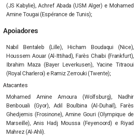
(JS Kabylie), Achref Abada (USM Alger) e Mohamed
Amine Tougai (Espérance de Tunis);
Apoiadores
Nabil Bentaleb (Lille), Hicham Boudaqui (Nice),
Houssem Aouar (Al-Ittihad), Farès Chaibi (Frankfurt),
Ibrahim Maza (Bayer Leverkusen), Yacine Titraoui
(Royal Charleroi) e Ramiz Zerrouki (Twente);
Atacantes
Mohamed Amine Amoura (Wolfsburg), Nadhir
Benbouali (Gyor), Adil Boulbina (Al-Duhail), Farès
Ghedjemis (Frosinone), Amine Gouri (Olympique de
Marseille), Anis Hadj Moussa (Feyenoord) e Riyad
Mahrez (Al-Ahli).