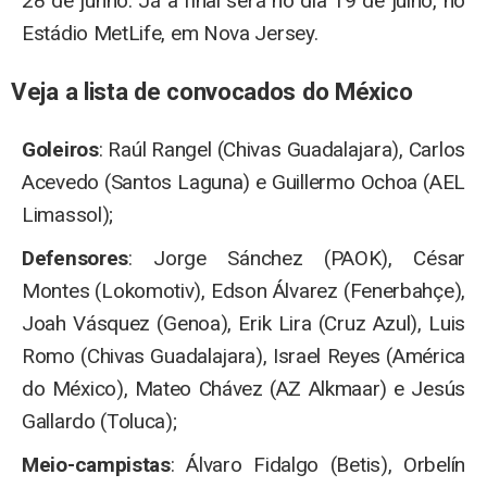
28 de junho. Já a final será no dia 19 de julho, no
Estádio MetLife, em Nova Jersey.
Veja a lista de convocados do México
Goleiros
: Raúl Rangel (Chivas Guadalajara), Carlos
Acevedo (Santos Laguna) e Guillermo Ochoa (AEL
Limassol);
Defensores
: Jorge Sánchez (PAOK), César
Montes (Lokomotiv), Edson Álvarez (Fenerbahçe),
Joah Vásquez (Genoa), Erik Lira (Cruz Azul), Luis
Romo (Chivas Guadalajara), Israel Reyes (América
do México), Mateo Chávez (AZ Alkmaar) e Jesús
Gallardo (Toluca);
Meio-campistas
: Álvaro Fidalgo (Betis), Orbelín