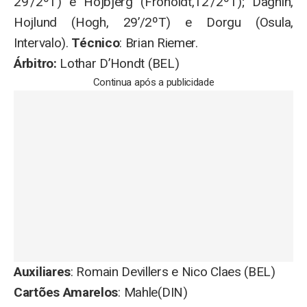
29’/2ºT) e Hojbjerg (Froholdt,12’/2ºT); Daghin,
Hojlund (Hogh, 29’/2ºT) e Dorgu (Osula,
Intervalo).
Técnico
: Brian Riemer.
Árbitro:
Lothar D’Hondt (BEL)
Continua após a publicidade
Auxiliares
: Romain Devillers e Nico Claes (BEL)
Cartões Amarelos
: Mahle(DIN)