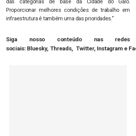
das categorias de base da Cidade do Galo.
Proporcionar melhores condições de trabalho em
infraestrutura é também uma das prioridades.”
Siga nosso conteúdo nas redes
sociais:
Bluesky
,
Threads
,
Twitter
,
Instagram
e
Fa