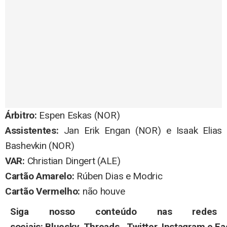
Árbitro:
Espen Eskas (NOR)
Assistentes:
Jan Erik Engan (NOR) e Isaak Elias
Bashevkin (NOR)
VAR:
Christian Dingert (ALE)
Cartão Amarelo:
Rúben Dias e Modric
Cartão Vermelho:
não houve
Siga nosso conteúdo nas redes
sociais:
Bluesky
,
Threads
,
Twitter
,
Instagram
e
Fa