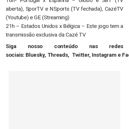
16h- Portugal x Espanha – Globo e SBT (TV
aberta), SporTV e NSports (TV fechada), CazéTV
(Youtube) e GE (Streaming)
21h – Estados Unidos x Bélgica – Este jogo tem a
transmissão exclusiva da Cazé TV
Siga nosso conteúdo nas redes
sociais:
Bluesky
,
Threads
,
Twitter
,
Instagram
e
Fa