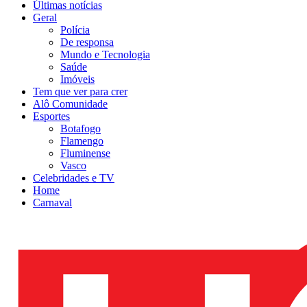
Últimas notícias
Geral
Polícia
De responsa
Mundo e Tecnologia
Saúde
Imóveis
Tem que ver para crer
Alô Comunidade
Esportes
Botafogo
Flamengo
Fluminense
Vasco
Celebridades e TV
Home
Carnaval