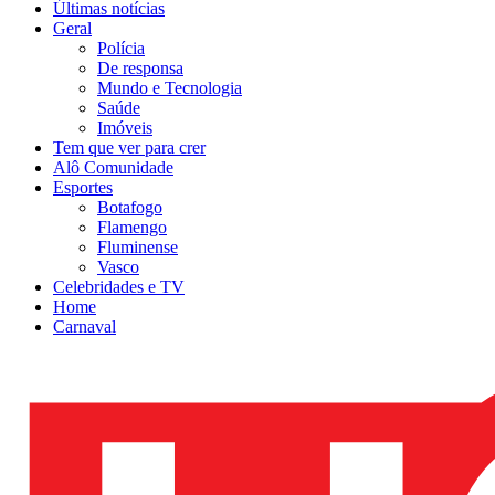
Últimas notícias
Geral
Polícia
De responsa
Mundo e Tecnologia
Saúde
Imóveis
Tem que ver para crer
Alô Comunidade
Esportes
Botafogo
Flamengo
Fluminense
Vasco
Celebridades e TV
Home
Carnaval