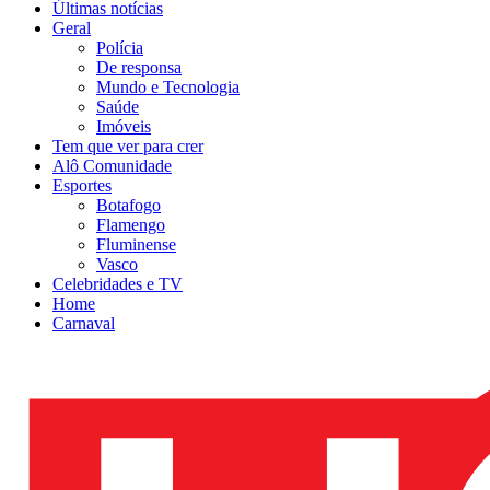
Últimas notícias
Geral
Polícia
De responsa
Mundo e Tecnologia
Saúde
Imóveis
Tem que ver para crer
Alô Comunidade
Esportes
Botafogo
Flamengo
Fluminense
Vasco
Celebridades e TV
Home
Carnaval