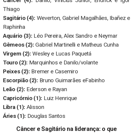
Câncer (4):
Danilo, Vinicius Júnior, Endrick e Igor
Thiago
Sagitário (4):
Weverton, Gabriel Magalhães, Ibañez e
Raphinha
Aquário (3):
Léo Pereira, Alex Sandro e Neymar
Gêmeos (2):
Gabriel Martinelli e Matheus Cunha
Virgem (2):
Wesley e Lucas Paquetá
Touro (2):
Marquinhos e Danilo/volante
Peixes (2):
Bremer e Casemiro
Escorpião (2):
Bruno Guimarães eFabinho
Leão (2):
Ederson e Rayan
Capricórnio (1):
Luiz Henrique
Libra (1):
Alisson
Áries (1):
Douglas Santos
Câncer e Sagitário na liderança: o que