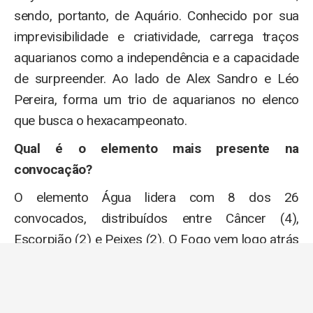
sendo, portanto, de Aquário. Conhecido por sua
imprevisibilidade e criatividade, carrega traços
aquarianos como a independência e a capacidade
de surpreender. Ao lado de Alex Sandro e Léo
Pereira, forma um trio de aquarianos no elenco
que busca o hexacampeonato.
Qual é o elemento mais presente na
convocação?
O elemento Água lidera com 8 dos 26
convocados, distribuídos entre Câncer (4),
Escorpião (2) e Peixes (2). O Fogo vem logo atrás
com 7 jogadores, seguido por Ar (6) e Terra (5).
Essa predominância aquática sugere um elenco
com forte coesão emocional e capacidade de ler