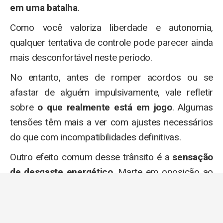
em uma batalha
.
Como você valoriza liberdade e autonomia,
qualquer tentativa de controle pode parecer ainda
mais desconfortável neste período.
No entanto, antes de romper acordos ou se
afastar de alguém impulsivamente, vale refletir
sobre
o que realmente está em jogo
. Algumas
tensões têm mais a ver com ajustes necessários
do que com incompatibilidades definitivas.
Outro efeito comum desse trânsito é a
sensação
de desgaste energético
. Marte em oposição ao
Sol pode dar a impressão de que sua força está
sendo consumida por situações que exigem
respostas constantes.