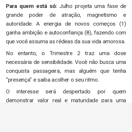
Para quem está só:
Julho projeta uma fase de
grande poder de atração, magnetismo e
autoridade. A energia de novos começos (1)
ganha ambição e autoconfiança (8), fazendo com
que você assuma as rédeas da sua vida amorosa.
No entanto, o Trimestre 2 traz uma dose
necessária de sensibilidade. Você não busca uma
conquista passageira, mas alguém que tenha
“presença” e saiba acolher o seu ritmo.
O interesse será despertado por quem
demonstrar valor real e maturidade para uma
parceria justa e próspera.
Para quem está em relacionamento:
O foco
recai sobre a gestão prática e o fortalecimento do