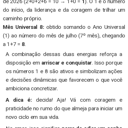
de 2026 (2+0+2+6 = 10 → 1+0 =
1
). O 1 é o número
do início, da liderança e da coragem de trilhar um
caminho próprio.
Mês Universal 8:
obtido somando o Ano Universal
(1) ao número do mês de julho (7º mês), chegando
a 1+7 =
8
.
A combinação dessas duas energias reforça a
disposição em
arriscar e conquistar
. Isso porque
os números 1 e 8 são ativos e simbolizam ações
e decisões dinâmicas que favorecem o que você
ambiciona concretizar.
A dica é:
decida! Aja! Vá com coragem e
praticidade no rumo do que almeja para iniciar um
novo ciclo em sua vida.