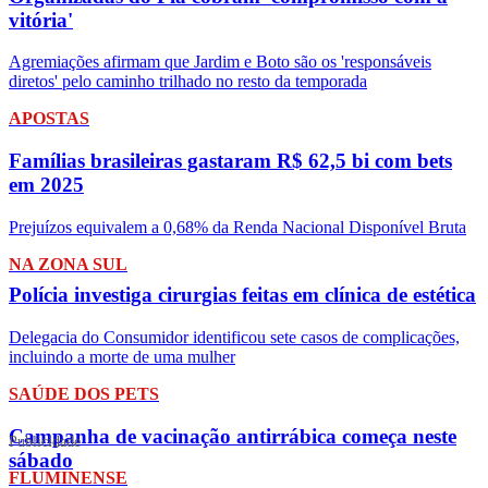
vitória'
Agremiações afirmam que Jardim e Boto são os 'responsáveis
diretos' pelo caminho trilhado no resto da temporada
APOSTAS
Famílias brasileiras gastaram R$ 62,5 bi com bets
em 2025
Prejuízos equivalem a 0,68% da Renda Nacional Disponível Bruta
NA ZONA SUL
Polícia investiga cirurgias feitas em clínica de estética
Delegacia do Consumidor identificou sete casos de complicações,
incluindo a morte de uma mulher
SAÚDE DOS PETS
Campanha de vacinação antirrábica começa neste
Publicidade
sábado
FLUMINENSE