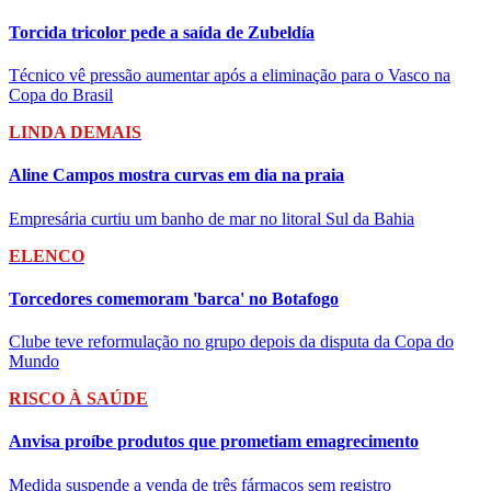
Torcida tricolor pede a saída de Zubeldía
Técnico vê pressão aumentar após a eliminação para o Vasco na
Copa do Brasil
LINDA DEMAIS
Aline Campos mostra curvas em dia na praia
Empresária curtiu um banho de mar no litoral Sul da Bahia
ELENCO
Torcedores comemoram 'barca' no Botafogo
Clube teve reformulação no grupo depois da disputa da Copa do
Mundo
RISCO À SAÚDE
Anvisa proíbe produtos que prometiam emagrecimento
Medida suspende a venda de três fármacos sem registro